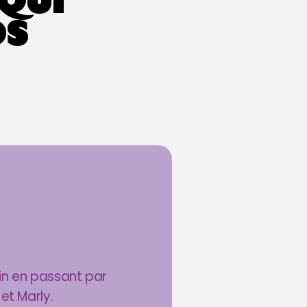
 QUI
OS
S
tain en passant par
et Marly.