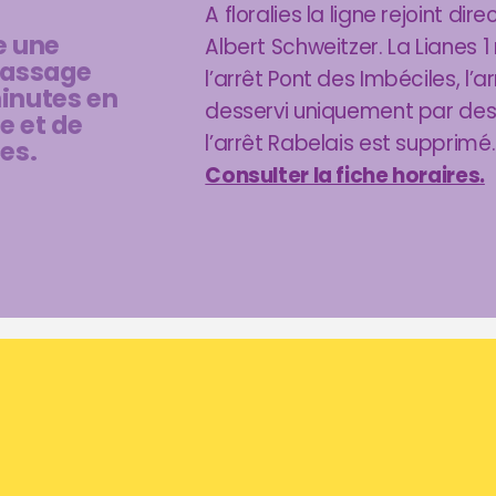
A floralies la ligne rejoint dir
re une
Albert Schweitzer. La Lianes 
passage
l’arrêt Pont des Imbéciles, l’a
minutes en
desservi uniquement par des 
e et de
l’arrêt Rabelais est supprimé.
es.
Consulter la fiche horaires.