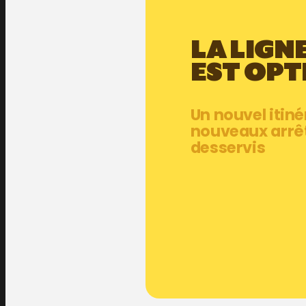
LA LIGNE
EST OPT
Un nouvel itiné
nouveaux arrê
desservis