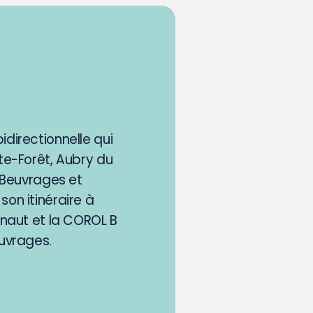
directionnelle qui
te-Forêt, Aubry du
 Beuvrages et
on itinéraire à
inaut et la COROL B
uvrages.