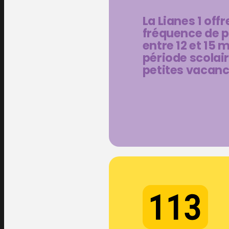
La Lianes 1 off
fréquence de 
entre 12 et 15 
période scolair
petites vacanc