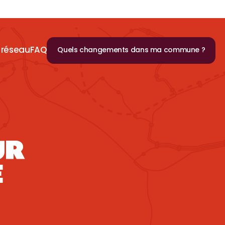
 réseau
FAQ
Quels changements dans ma commune ?
UR
E