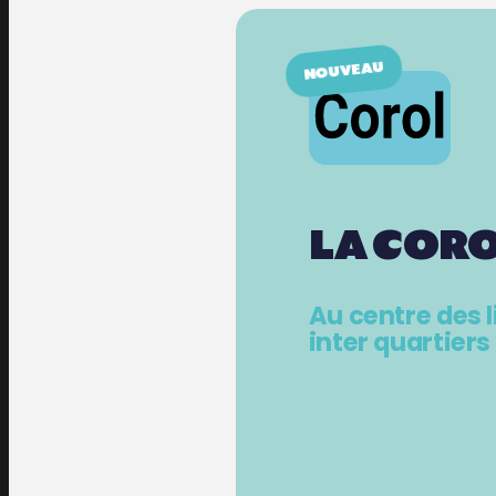
NOUVEAU
LA COR
Au centre des 
inter quartiers