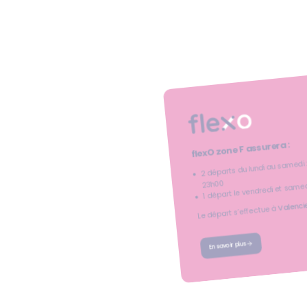
flexO zone F assurera :
2 départs du lundi au samedi :
1 départ le vendredi et same
23h00
Valenci
Le départ s’effectue à
En savoir plus