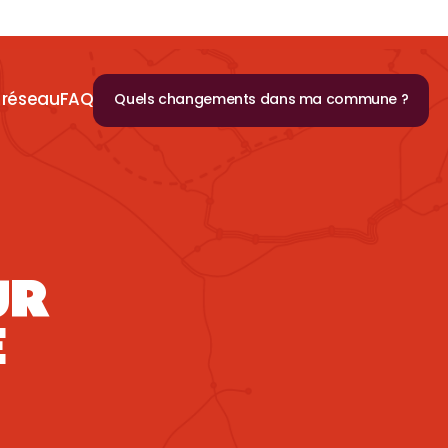
 réseau
FAQ
Quels changements dans ma commune ?
UR
E