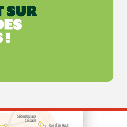
 SUR
DES
 !