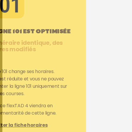
IGNE 101 EST OPTIMISÉE
inéraire identique, des
res modifiés
e 101 change ses horaires.
 est réduite et vous ne pouvez
er la ligne 101 uniquement sur
es courses.
ice flexTAD 4 viendra en
entarité de cette ligne.
ter la fiche horaires