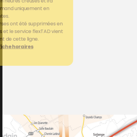
n heures creuses et ira
-Amand uniquement en
tes.
rses ont été supprimées en
 et le service flexTAD vient
 de cette ligne.
fiche horaires