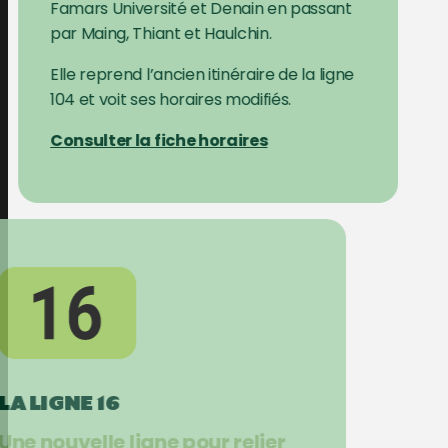
Famars Université et Denain en passant
par Maing, Thiant et Haulchin.
Elle reprend l’ancien itinéraire de la ligne
104 et voit ses horaires modifiés.
Consulter la fiche horaires
LA LIGNE 16
Une nouvelle ligne pour relier