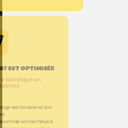
107 EST OPTIMISÉE
re identique en
pointes
hange ses horaires et son
nt.
désormais son terminus à